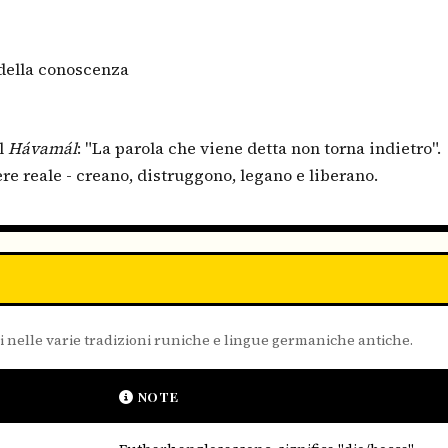
della conoscenza
el
Hávamál
: "La parola che viene detta non torna indietro".
re reale - creano, distruggono, legano e liberano.
i nelle varie tradizioni runiche e lingue germaniche antiche.
NOTE