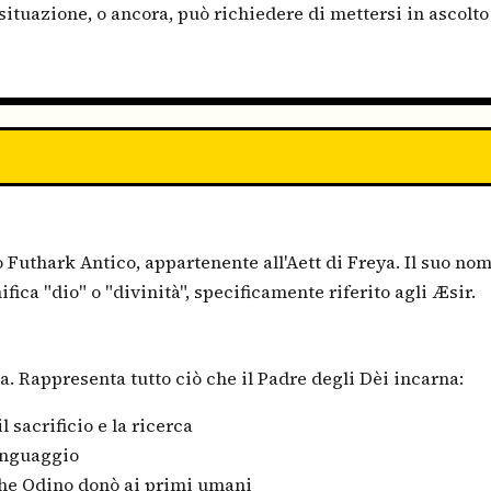
 situazione, o ancora, può richiedere di mettersi in ascolto
o Futhark Antico, appartenente all'Aett di Freya. Il suo no
nifica "dio" o "divinità", specificamente riferito agli Æsir.
. Rappresenta tutto ciò che il Padre degli Dèi incarna:
l sacrificio e la ricerca
linguaggio
 che Odino donò ai primi umani