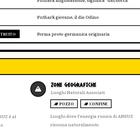
Futhark anglosassone, significa "dio/bocca"
Futhark giovane, il dio Odino
Forma proto-germanica originaria
TRUITO
ZONE GEOGRAFICHE
Luoghi Naturali Associati
POZZO
CONFINE
Luoghi dove l'energia runica di ANSUZ
SUZ è al
risuona naturalmente.
lo