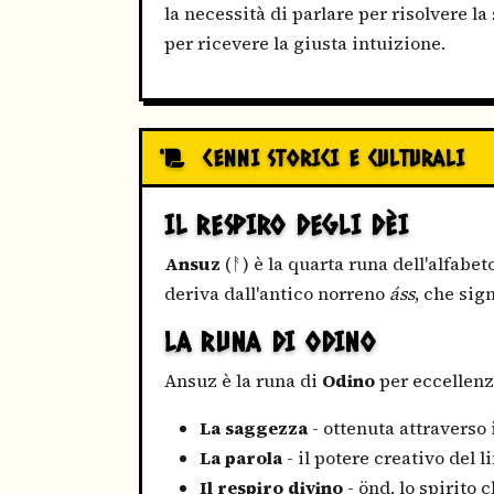
la necessità di parlare per risolvere la
per ricevere la giusta intuizione.
CENNI STORICI E CULTURALI
IL RESPIRO DEGLI DÈI
Ansuz
(ᚨ) è la quarta runa dell'alfabet
deriva dall'antico norreno
áss
, che sig
LA RUNA DI ODINO
Ansuz è la runa di
Odino
per eccellenza
La saggezza
- ottenuta attraverso i
La parola
- il potere creativo del 
Il respiro divino
- önd, lo spirito