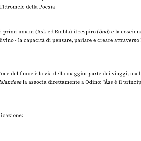
l'Idromele della Poesia
i primi umani (Ask ed Embla) il respiro (
önd
) e la coscien
vino - la capacità di pensare, parlare e creare attraverso 
oce del fiume è la via della maggior parte dei viaggi; ma l
slandese
la associa direttamente a Odino: "Áss è il princi
nicazione: