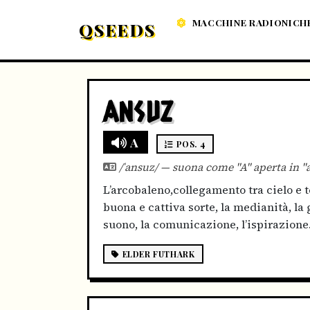
MACCHINE RADIONICH
QSEEDS
ANSUZ
A
POS. 4
/ˈansuz/ — suona come "A" aperta in "
L’arcobaleno,collegamento tra cielo e te
buona e cattiva sorte, la medianità, la 
suono, la comunicazione, l’ispirazione
ELDER FUTHARK