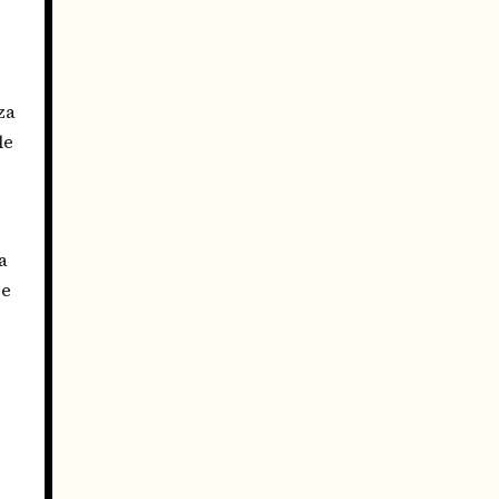
za
le
a
pe