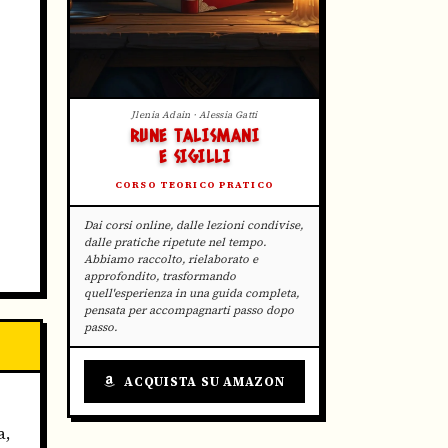
Jlenia Adain · Alessia Gatti
RUNE TALISMANI
E SIGILLI
CORSO TEORICO PRATICO
Dai corsi online, dalle lezioni condivise,
dalle pratiche ripetute nel tempo.
Abbiamo raccolto, rielaborato e
approfondito, trasformando
quell'esperienza in una guida completa,
pensata per accompagnarti passo dopo
passo.
ACQUISTA SU AMAZON
a,