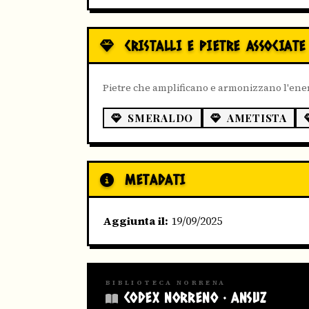
CRISTALLI E PIETRE ASSOCIATE
Pietre che amplificano e armonizzano l'ene
SMERALDO
AMETISTA
METADATI
Aggiunta il:
19/09/2025
BIBLIOTECA NORRENA
CODEX NORRENO · ANSUZ