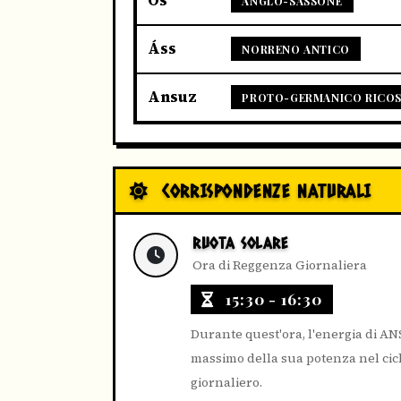
Os
ANGLO-SASSONE
Áss
NORRENO ANTICO
Ansuz
PROTO-GERMANICO RICOS
CORRISPONDENZE NATURALI
RUOTA SOLARE
Ora di Reggenza Giornaliera
15:30 - 16:30
Durante quest'ora, l'energia di AN
massimo della sua potenza nel cic
giornaliero.