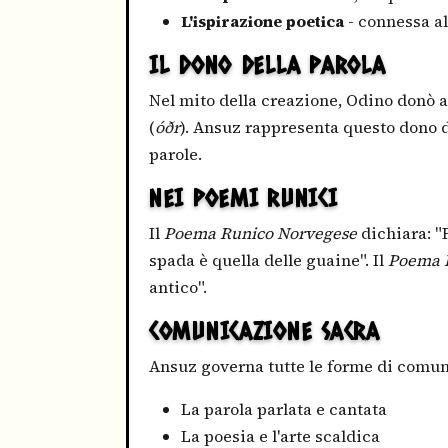
L'ispirazione poetica
- connessa al
IL DONO DELLA PAROLA
Nel mito della creazione, Odino donò a
(
óðr
). Ansuz rappresenta questo dono di
parole.
NEI POEMI RUNICI
Il
Poema Runico Norvegese
dichiara: "F
spada è quella delle guaine". Il
Poema I
antico".
COMUNICAZIONE SACRA
Ansuz governa tutte le forme di comu
La parola parlata e cantata
La poesia e l'arte scaldica