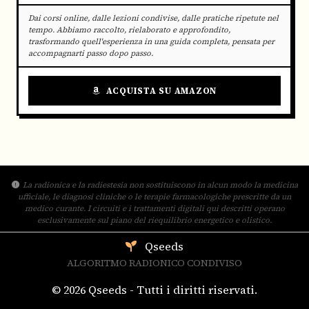
Dai corsi online, dalle lezioni condivise, dalle pratiche ripetute nel
tempo. Abbiamo raccolto, rielaborato e approfondito,
trasformando quell'esperienza in una guida completa, pensata per
accompagnarti passo dopo passo.
ACQUISTA SU AMAZON
La radionica e la radiestesia non sostituiscono in alcun modo la medicina
ufficiale, le diagnosi cliniche o le terapie farmacologiche prescritte da un
medico curante. I circuiti e i trattamenti digitali qui descritti operano
esclusivamente sul piano del riequilibrio energetico e olistico.
Qseeds
ALGORITMO RADIONICO CONDIVISO
© 2026 Qseeds - Tutti i diritti riservati.