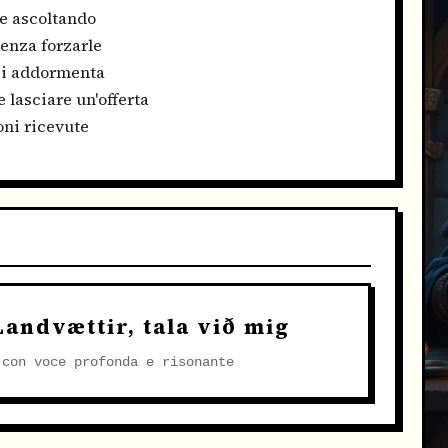
 e ascoltando
senza forzarle
 si addormenta
e lasciare un'offerta
oni ricevute
O
 Landvættir, tala við mig
 con voce profonda e risonante