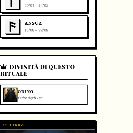
29/04 – 14/05
ANSUZ
13/08 – 29/08
DIVINITÀ DI QUESTO
RITUALE
ODINO
Padre degli Dèi
IL LIBRO