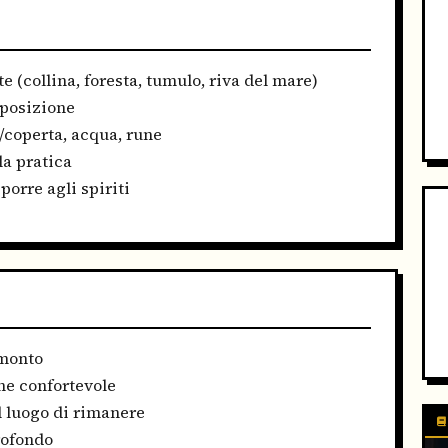
e (collina, foresta, tumulo, riva del mare)
 posizione
o/coperta, acqua, rune
a pratica
orre agli spiriti
amonto
ne confortevole
l luogo di rimanere
rofondo