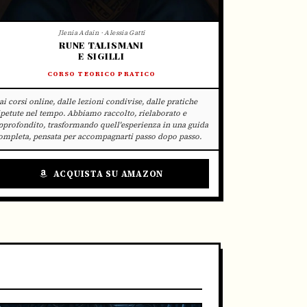
Jlenia Adain · Alessia Gatti
RUNE TALISMANI
E SIGILLI
CORSO TEORICO PRATICO
ai corsi online, dalle lezioni condivise, dalle pratiche
ipetute nel tempo. Abbiamo raccolto, rielaborato e
pprofondito, trasformando quell'esperienza in una guida
ompleta, pensata per accompagnarti passo dopo passo.
ACQUISTA SU AMAZON