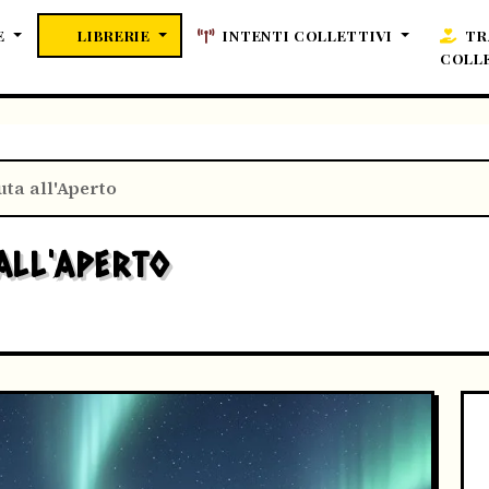
E
LIBRERIE
INTENTI COLLETTIVI
TR
COLL
uta all'Aperto
ALL'APERTO