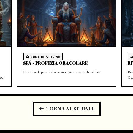
RUNE CONDIVISE
SPÁ - PROFEZIA ORACOLARE
RI
Pratica di profezia oracolare come le völur.
Ri
no.
Od
TORNA AI RITUALI