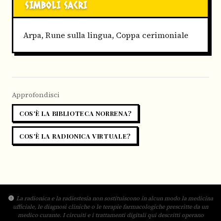
SIMBOLI SACRI
Arpa, Rune sulla lingua, Coppa cerimoniale
Approfondisci
COS'È LA BIBLIOTECA NORRENA?
COS'È LA RADIONICA VIRTUALE?
La radionica e la radiestesia non sostituiscono in alcun modo la medicina
ufficiale, le diagnosi cliniche o le terapie farmacologiche prescritte da un
medico curante. I circuiti e i trattamenti digitali qui descritti operano