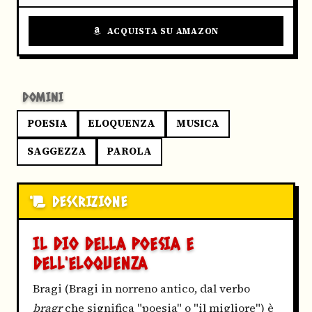
ACQUISTA SU AMAZON
DOMINI
POESIA
ELOQUENZA
MUSICA
SAGGEZZA
PAROLA
DESCRIZIONE
IL DIO DELLA POESIA E
DELL'ELOQUENZA
Bragi (Bragi in norreno antico, dal verbo
bragr
che significa "poesia" o "il migliore") è