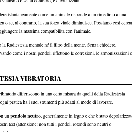
vitalismo o se, al contrario, è devitalizzata.
dere istantaneamente come un animale risponde a un rimedio o a una
zza o se, al contrario, la sua forza vitale diminuisce. Possiamo così cerca
aggiungere la massima compatibilità con l'animale.
la Radiestesia mentale né il filtro della mente. Senza chiedere,
ando come i nostri pendoli riflettono le correzioni, le armonizzazioni 
TESIA VIBRATORIA
ibratoria differiscono in una certa misura da quelli della Radiestesia
gni pratica ha i suoi strumenti più adatti al modo di lavorare.
pendolo neutro
con un
, generalmente in legno e che è stato depolarizzat
nostri test (attenzione: non tutti i pendoli rotondi sono neutri o