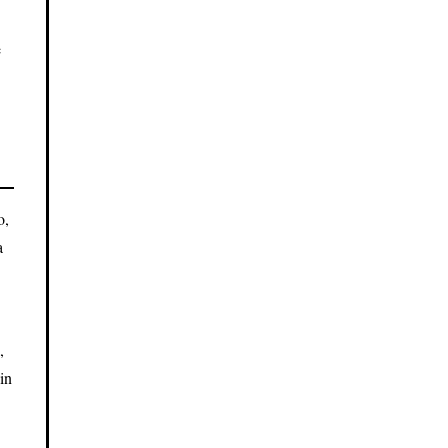
e
o,
a
,
in