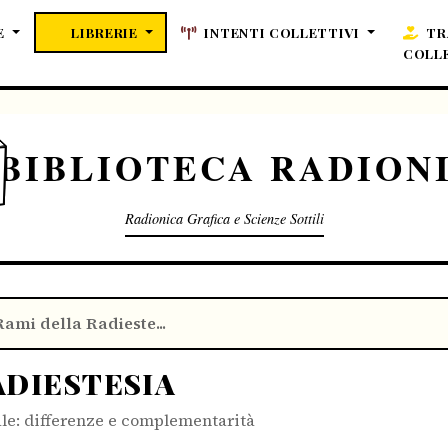
E
LIBRERIE
INTENTI COLLETTIVI
TR
COLL
BIBLIOTECA RADION
Radionica Grafica e Scienze Sottili
Rami della Radieste...
ADIESTESIA
ale: differenze e complementarità