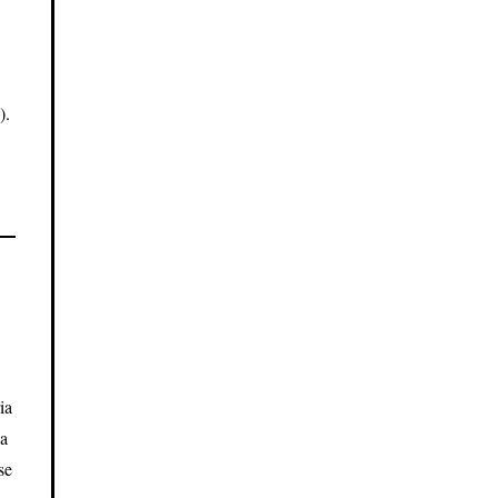
).
ia
la
se