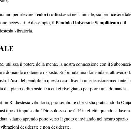
zato).
colori radiestesici
viranno per rilevare i
nell'animale, sia per ricevere tal
Pendolo Universale Semplificato
sono necessari. Ad esempio, il
o il
estesia vibratoria.
TALE
, utilizza il potere della mente, la nostra connessione con il Subconsci
lare domande e ottenere risposte. Si formula una domanda e, attraverso l
posta. L'uso del pendolo in questo caso diventa un'estensione mediante la
data dal piano o dimensione a cui ci rivolgiamo per porre una domanda.
erti in Radiestesia vibratoria, può sembrare che si stia praticando la Ouija
si tipo di impulso da "Dio-solo-sa-dove". E in effetti, quando si lavora 
data, stiamo aprendo porte verso l'ignoto e invitando nel nostro spazio
i vibrazioni desiderate e non desiderate.