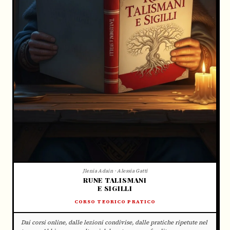
Jlenia Adain · Alessia Gatti
RUNE TALISMANI
E SIGILLI
CORSO TEORICO PRATICO
Dai corsi online, dalle lezioni condivise, dalle pratiche ripetute nel