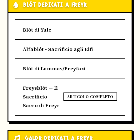
BLÓT DEDICATI A FREYR
Blót di Yule
Álfablót - Sacrificio agli Elfi
Blót di Lammas/Freyfaxi
Freysblót — Il
Sacrificio
ARTICOLO COMPLETO
Sacro di Freyr
GALDR DEDICATI A FREYR