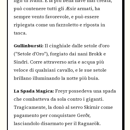
figli di Ívaldi. È la più bella nave mai creata,
può contenere tutti gli Æsir armati, ha
sempre vento favorevole, e può essere
ripiegata come un fazzoletto e riposta in
tasca.
Gullinbursti:
Il cinghiale dalle setole d'oro
("Setole d'Oro"), forgiato dai nani Brokk e
Sindri. Corre attraverso aria e acqua più
veloce di qualsiasi cavallo, e le sue setole
brillano illuminando la notte più buia.
La Spada Magica:
Freyr possedeva una spada
che combatteva da sola contro i giganti.
Tragicamente, la donò al servo Skírnir come
pagamento per conquistare Gerðr,
lasciandolo disarmato per il Ragnarök.