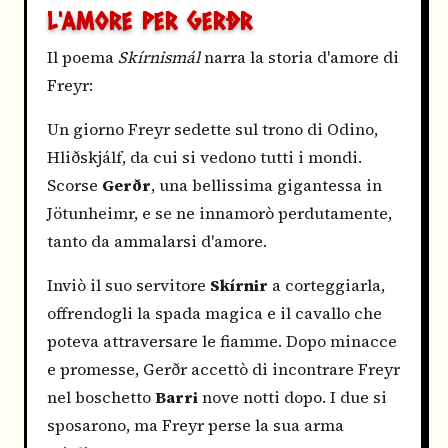
L'AMORE PER GERÐR
Il poema
Skírnismál
narra la storia d'amore di
Freyr:
Un giorno Freyr sedette sul trono di Odino,
Hliðskjálf, da cui si vedono tutti i mondi.
Scorse
Gerðr
, una bellissima gigantessa in
Jötunheimr, e se ne innamorò perdutamente,
tanto da ammalarsi d'amore.
Inviò il suo servitore
Skírnir
a corteggiarla,
offrendogli la spada magica e il cavallo che
poteva attraversare le fiamme. Dopo minacce
e promesse, Gerðr accettò di incontrare Freyr
nel boschetto
Barri
nove notti dopo. I due si
sposarono, ma Freyr perse la sua arma