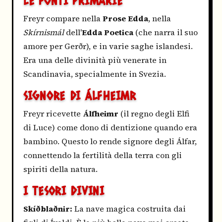
LE FONTI PRIMARIE
Freyr compare nella
Prose Edda
, nella
Skírnismál
dell'
Edda Poetica
(che narra il suo
amore per Gerðr), e in varie saghe islandesi.
Era una delle divinità più venerate in
Scandinavia, specialmente in Svezia.
SIGNORE DI ÁLFHEIMR
Freyr ricevette
Álfheimr
(il regno degli Elfi
di Luce) come dono di dentizione quando era
bambino. Questo lo rende signore degli Álfar,
connettendo la fertilità della terra con gli
spiriti della natura.
I TESORI DIVINI
Skíðblaðnir:
La nave magica costruita dai