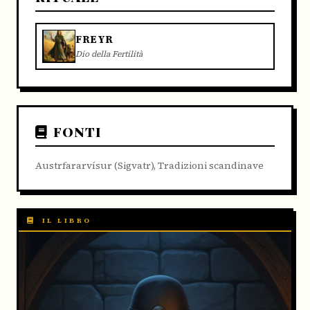
FREYR
Dio della Fertilità
FONTI
Austrfararvísur (Sigvatr), Tradizioni scandinave
IL LIBRO