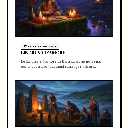
RUNE CONDIVISE
BINDRUNA D'AMORE
Le bindrune d'amore nella tradizione norrena:
come costruire talismani runici per attrarr…