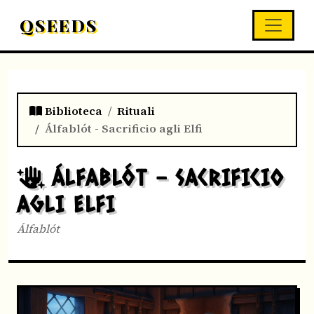
QSEEDS
Biblioteca
Rituali
Álfablót - Sacrificio agli Elfi
ÁLFABLÓT - SACRIFICIO
AGLI ELFI
Álfablót