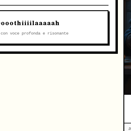
ooothiiiilaaaaah
 con voce profonda e risonante
D