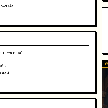
 dorata
a terra natale
"
ndo
enati
O