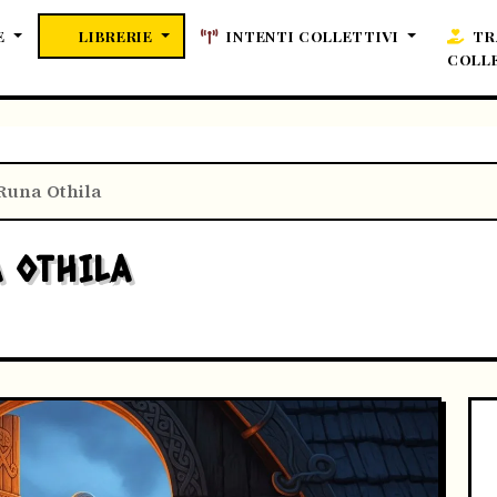
E
LIBRERIE
INTENTI COLLETTIVI
TR
COLL
Runa Othila
 OTHILA