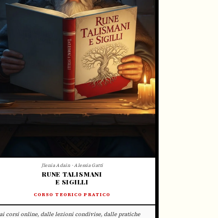
Jlenia Adain · Alessia Gatti
RUNE TALISMANI
E SIGILLI
CORSO TEORICO PRATICO
ai corsi online, dalle lezioni condivise, dalle pratiche