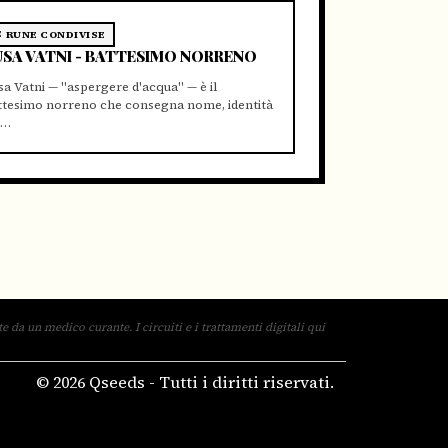
RUNE CONDIVISE
SA VATNI - BATTESIMO NORRENO
a Vatni — "aspergere d'acqua" — è il
ttesimo norreno che consegna nome, identità
p…
 da un medico curante. I circuiti e i trattamenti digitali qui
© 2026 Qseeds - Tutti i diritti riservati.