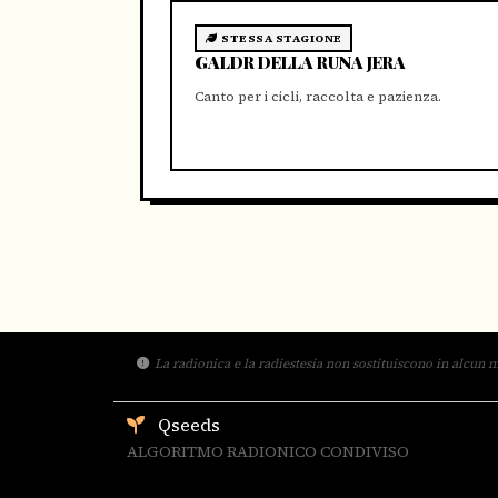
STESSA STAGIONE
GALDR DELLA RUNA JERA
Canto per i cicli, raccolta e pazienza.
La radionica e la radiestesia non sostituiscono in alcun m
Qseeds
ALGORITMO RADIONICO CONDIVISO