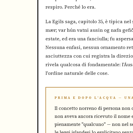
respiro. Perché lo era.
La Egils saga, capitolo 35, è tipica ne
mær; var hún vatni ausin og nafn gefið
estate, ed era una fanciulla; fu aspers
Nessuna enfasi, nessun ornamento retor
asciuttezza con cui registra la direzio
rivela qualcosa di fondamentale: l'Áus
l'ordine naturale delle cose.
PRIMA E DOPO L'ACQUA — UN
Il concetto norreno di persona non
non aveva ancora ricevuto il nome e
pienamente "qualcuno" — non nel se
le leggi islandesi lo esplicitano sen