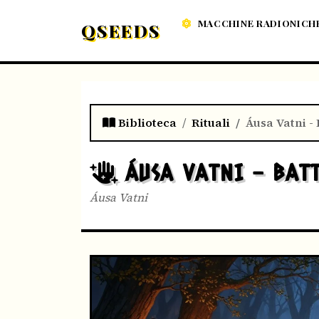
MACCHINE RADIONICH
QSEEDS
Biblioteca
Rituali
Áusa Vatni -
ÁUSA VATNI - BAT
Áusa Vatni