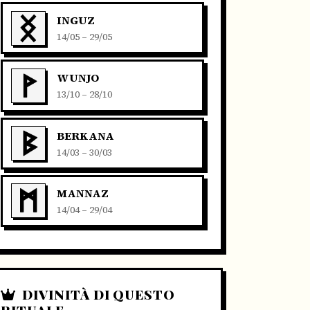
INGUZ
14/05 – 29/05
WUNJO
13/10 – 28/10
BERKANA
14/03 – 30/03
MANNAZ
14/04 – 29/04
DIVINITÀ DI QUESTO
RITUALE