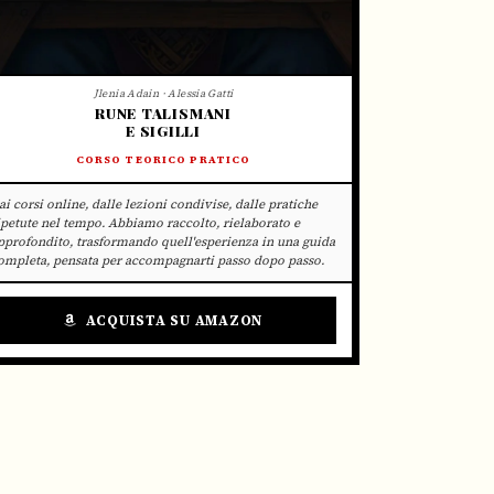
Jlenia Adain · Alessia Gatti
RUNE TALISMANI
E SIGILLI
CORSO TEORICO PRATICO
ai corsi online, dalle lezioni condivise, dalle pratiche
ipetute nel tempo. Abbiamo raccolto, rielaborato e
pprofondito, trasformando quell'esperienza in una guida
ompleta, pensata per accompagnarti passo dopo passo.
ACQUISTA SU AMAZON