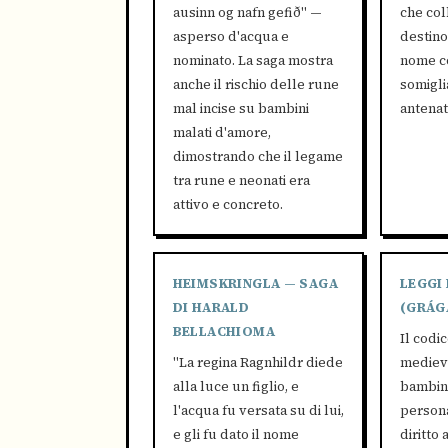
ausinn og nafn gefið" —
che col
asperso d'acqua e
destino
nominato. La saga mostra
nome c
anche il rischio delle rune
somigli
mal incise su bambini
antenati
malati d'amore,
dimostrando che il legame
tra rune e neonati era
attivo e concreto.
HEIMSKRINGLA — SAGA
LEGGI
DI HARALD
(GRÁG
BELLACHIOMA
Il codi
"La regina Ragnhildr diede
medieva
alla luce un figlio, e
bambino
l'acqua fu versata su di lui,
persona
e gli fu dato il nome
diritto 