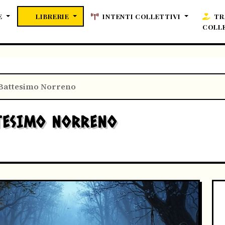
E
LIBRERIE
INTENTI COLLETTIVI
TR
COLL
 Battesimo Norreno
TESIMO NORRENO