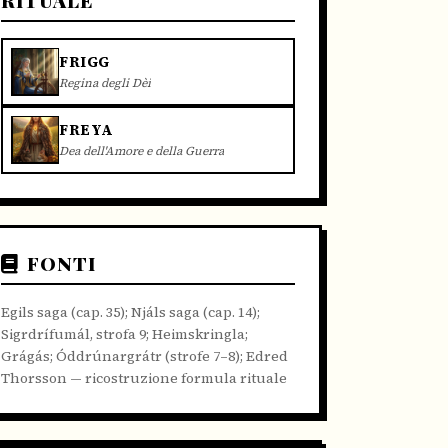
FRIGG
Regina degli Dèi
FREYA
Dea dell'Amore e della Guerra
FONTI
Egils saga (cap. 35); Njáls saga (cap. 14);
Sigrdrífumál, strofa 9; Heimskringla;
Grágás; Óddrúnargrátr (strofe 7–8); Edred
Thorsson — ricostruzione formula rituale