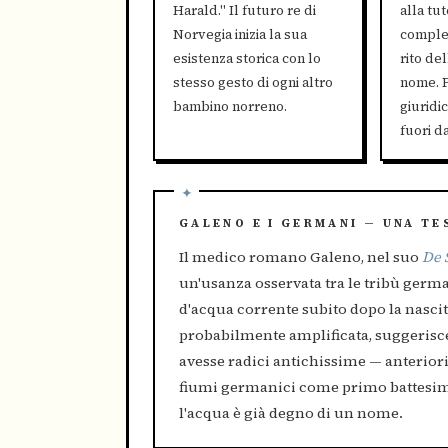
Harald." Il futuro re di
alla tu
Norvegia inizia la sua
complet
esistenza storica con lo
rito de
stesso gesto di ogni altro
nome. P
bambino norreno.
giuridi
fuori d
GALENO E I GERMANI — UNA TE
Il medico romano Galeno, nel suo
De 
un'usanza osservata tra le tribù germ
d'acqua corrente subito dopo la nasci
probabilmente amplificata, suggerisce 
avesse radici antichissime — anteriori 
fiumi germanici come primo battesimo
l'acqua è già degno di un nome.