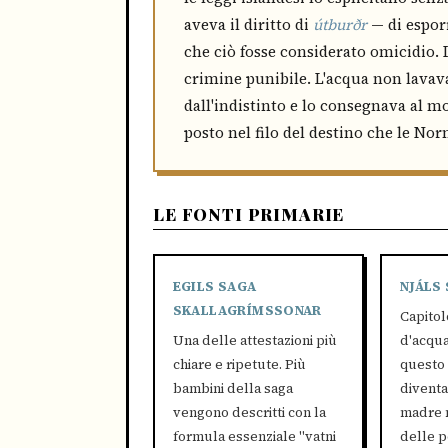
aveva il diritto di
útburðr
— di esporr
che ciò fosse considerato omicidio.
crimine punibile. L'acqua non lavav
dall'indistinto e lo consegnava al m
posto nel filo del destino che le Nor
LE FONTI PRIMARIE
EGILS SAGA
NJÁLS
SKALLAGRÍMSSONAR
Capitol
Una delle attestazioni più
d'acqua
chiare e ripetute. Più
questo 
bambini della saga
diventa
vengono descritti con la
madre n
formula essenziale "vatni
delle p