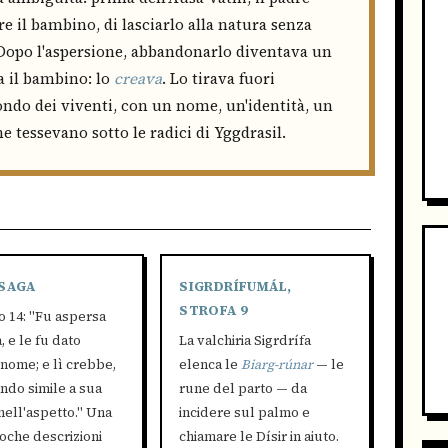
e il bambino, di lasciarlo alla natura senza
 Dopo l'aspersione, abbandonarlo diventava un
a il bambino: lo
creava
. Lo tirava fuori
ondo dei viventi, con un nome, un'identità, un
ne tessevano sotto le radici di Yggdrasil.
 SAGA
SIGRDRÍFUMÁL,
STROFA 9
o 14: "Fu aspersa
, e le fu dato
La valchiria Sigrdrífa
nome; e lì crebbe,
elenca le
Biarg-rúnar
— le
ndo simile a sua
rune del parto — da
ell'aspetto." Una
incidere sul palmo e
oche descrizioni
chiamare le Dísir in aiuto.