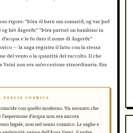
l suo rigore: "Þóra ól barn um sumarið, og var það
 og hét Ásgerðr." "Þóra partorì un bambino in
a d'acqua e le fu dato il nome di Ásgerðr."
ico — la saga registra il fatto con la stessa
ne del vento o la quantità del raccolto. Il che
a Vatni non era un'eccezione straordinaria. Era
A SOGLIA COSMICA
 coincide con quello moderno. Un neonato che
 l'aspersione d'acqua non era ancora
nso legale, non nel senso cosmico. Le saghe e
za ambiguità: prima dell'Áusa Vatni, il padre