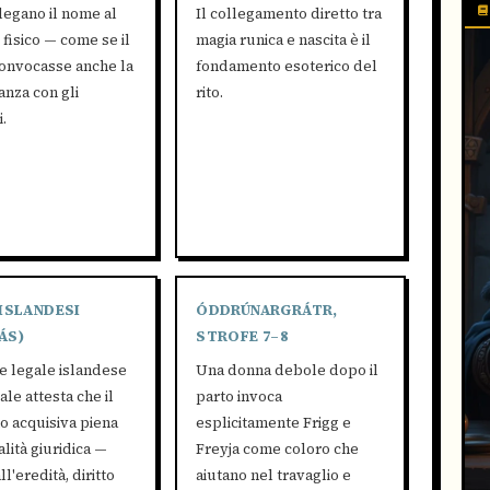
legano il nome al
Il collegamento diretto tra
 fisico — come se il
magia runica e nascita è il
onvocasse anche la
fondamento esoterico del
anza con gli
rito.
.
 ISLANDESI
ÓDDRÚNARGRÁTR,
ÁS)
STROFE 7–8
ce legale islandese
Una donna debole dopo il
le attesta che il
parto invoca
 acquisiva piena
esplicitamente Frigg e
lità giuridica —
Freyja come coloro che
all'eredità, diritto
aiutano nel travaglio e