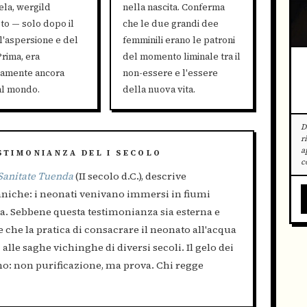
tela, wergild
nella nascita. Conferma
o — solo dopo il
che le due grandi dee
ll'aspersione e del
femminili erano le patroni
rima, era
del momento liminale tra il
camente ancora
non-essere e l'essere
al mondo.
della nuova vita.
D
r
a
STIMONIANZA DEL I SECOLO
c
Sanitate Tuenda
(II secolo d.C.), descrive
aniche: i neonati venivano immersi in fiumi
ta. Sebbene questa testimonianza sia esterna e
che la pratica di consacrare il neonato all'acqua
alle saghe vichinghe di diversi secoli. Il gelo dei
: non purificazione, ma prova. Chi regge