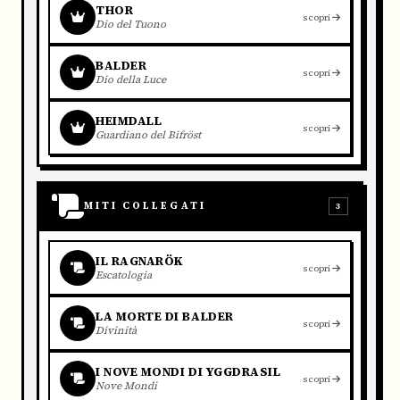
THOR
scopri
Dio del Tuono
BALDER
scopri
Dio della Luce
HEIMDALL
scopri
Guardiano del Bifröst
MITI COLLEGATI
3
IL RAGNARÖK
scopri
Escatologia
LA MORTE DI BALDER
scopri
Divinità
I NOVE MONDI DI YGGDRASIL
scopri
Nove Mondi