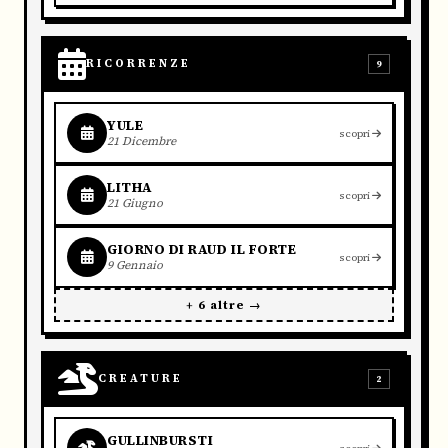
RICORRENZE
9
YULE
scopri
21 Dicembre
LITHA
scopri
21 Giugno
GIORNO DI RAUD IL FORTE
scopri
9 Gennaio
+ 6 altre →
CREATURE
2
GULLINBURSTI
scopri