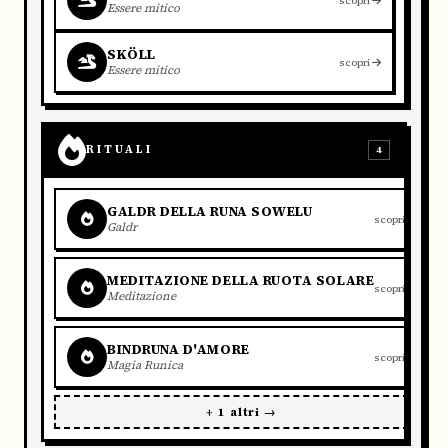
Essere mitico
SKÖLL
scopri
Essere mitico
RITUALI
4
GALDR DELLA RUNA SOWELU
scopri
Galdr
MEDITAZIONE DELLA RUOTA SOLARE
scopri
Meditazione
BINDRUNA D'AMORE
scopri
Magia Runica
+ 1 altri →