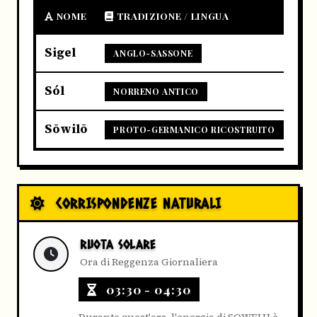
NOME
TRADIZIONE / LINGUA
Sigel
ANGLO-SASSONE
Sól
NORRENO ANTICO
Sōwilō
PROTO-GERMANICO RICOSTRUITO
CORRISPONDENZE NATURALI
RUOTA SOLARE
Ora di Reggenza Giornaliera
03:30 - 04:30
Durante quest'ora, l'energia di SOWELU è