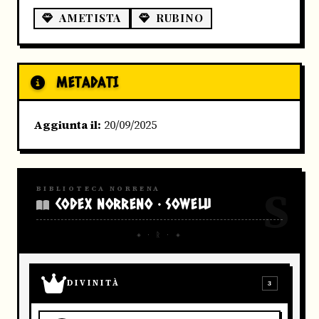
AMETISTA
RUBINO
METADATI
Aggiunta il:
20/09/2025
S
BIBLIOTECA NORRENA
CODEX NORRENO · SOWELU
◈ · ᚱ · ◈
DIVINITÀ
3