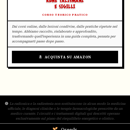
RUNE TALISMANI
E SIGILLI
CORSO TEORICO PRATICO
Dai corsi online, dalle lezioni condivise, dalle pratiche ripetute nel
tempo. Abbiamo raccolto, rielaborato e approfondito,
trasformando quell'esperienza in una guida completa, pensata per
accompagnarti passo dopo passo.
ACQUISTA SU AMAZON
La radionica e la radiestesia non sostituiscono in alcun modo la medicina
ufficiale, le diagnosi cliniche o le terapie farmacologiche prescritte da un
medico curante. I circuiti e i trattamenti digitali qui descritti operano
esclusivamente sul piano del riequilibrio energetico e olistico.
Qseeds