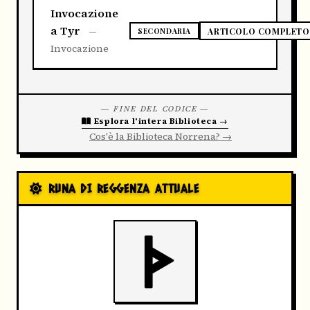
Invocazione
a Tyr
—
ARTICOLO COMPLETO
SECONDARIA
Invocazione
― FINE DEL CODICE ―
Esplora l'intera Biblioteca →
Cos'è la Biblioteca Norrena? →
RUNA DI REGGENZA ATTUALE