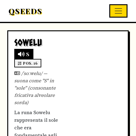
QSEEDS
SOWELU
S
POS. 16
/ˈsoːwelu/ —
suona come "S" in
"sole" (consonante
fricativa alveolare
sorda)
La runa Sowelu
rappresenta il sole
che era
fondamentale agli