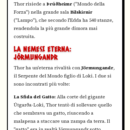
Thor risiede a
Þrúðheimr
("Mondo della
Forza") nella grande sala
Bilskirnir
("Lampo"), che secondo l'Edda ha 540 stanze,
rendendola la più grande dimora mai
costruita.
LA NEMESI ETERNA:
JÖRMUNGANDR
Thor ha un'eterna rivalità con
Jörmungandr
,
il Serpente del Mondo figlio di Loki. I due si
sono incontrati più volte:
La Sfida del Gatto:
Alla corte del gigante
Útgarða-Loki, Thor tentò di sollevare quello
che sembrava un gatto, riuscendo a
malapena a staccare una zampa da terra. Il
"gatto" era in realtà Jörmungandr sotto