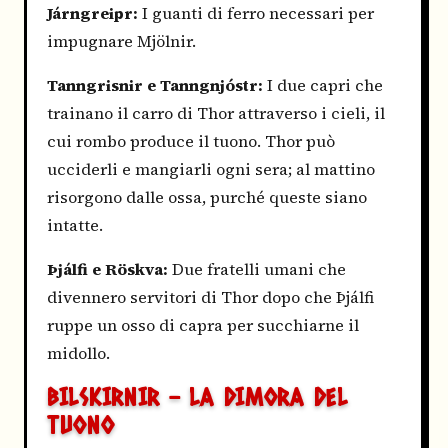
Járngreipr:
I guanti di ferro necessari per
impugnare Mjölnir.
Tanngrisnir e Tanngnjóstr:
I due capri che
trainano il carro di Thor attraverso i cieli, il
cui rombo produce il tuono. Thor può
ucciderli e mangiarli ogni sera; al mattino
risorgono dalle ossa, purché queste siano
intatte.
Þjálfi e Röskva:
Due fratelli umani che
divennero servitori di Thor dopo che Þjálfi
ruppe un osso di capra per succhiarne il
midollo.
BILSKIRNIR - LA DIMORA DEL
TUONO