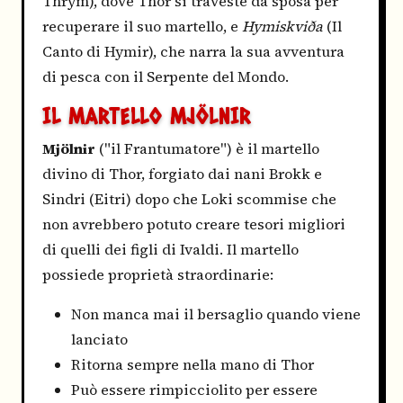
Thrym), dove Thor si traveste da sposa per
recuperare il suo martello, e
Hymiskviða
(Il
Canto di Hymir), che narra la sua avventura
di pesca con il Serpente del Mondo.
IL MARTELLO MJÖLNIR
Mjölnir
("il Frantumatore") è il martello
divino di Thor, forgiato dai nani Brokk e
Sindri (Eitri) dopo che Loki scommise che
non avrebbero potuto creare tesori migliori
di quelli dei figli di Ivaldi. Il martello
possiede proprietà straordinarie:
Non manca mai il bersaglio quando viene
lanciato
Ritorna sempre nella mano di Thor
Può essere rimpicciolito per essere