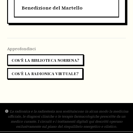
Benedizione del Martello
Approfondisci
COS'È LA BIBLIOTECA NORRENA?
COS'È LA RADIONICA VIRTUALE?
La radionica e la radiestesia non sostituiscono in alcun modo la medicina
ufficiale, le diagnosi cliniche o le terapie farmacologiche prescritte da un
medico curante. I circuiti e i trattamenti digitali qui descritti operano
esclusivamente sul piano del riequilibrio energetico e olistico.