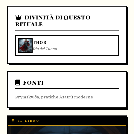
DIVINITÀ DI QUESTO
RITUALE
THOR
Dio del Tuono
FONTI
Þrymskviða, pratiche Ásatrú moderne
IL LIBRO