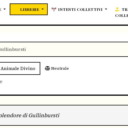
E
LIBRERIE
INTENTI COLLETTIVI
TR
COLL
Gullinbursti
Animale Divino
Neutrale
re
plendore di Gullinbursti