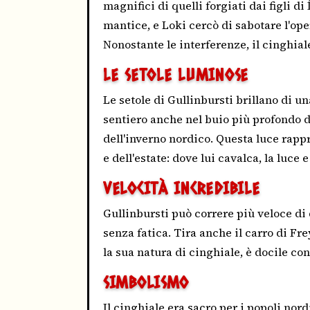
magnifici di quelli forgiati dai figli di
mantice, e Loki cercò di sabotare l'o
Nonostante le interferenze, il cinghial
LE SETOLE LUMINOSE
Le setole di Gullinbursti brillano di u
sentiero anche nel buio più profondo d
dell'inverno nordico. Questa luce rappr
e dell'estate: dove lui cavalca, la luce 
VELOCITÀ INCREDIBILE
Gullinbursti può correre più veloce di 
senza fatica. Tira anche il carro di Fr
la sua natura di cinghiale, è docile co
SIMBOLISMO
Il cinghiale era sacro per i popoli nord