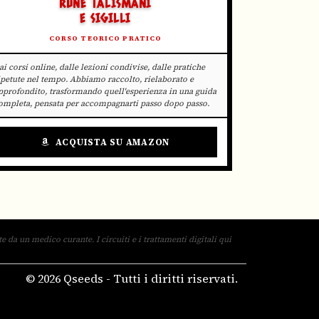
RUNE TALISMANI
E SIGILLI
CORSO TEORICO PRATICO
ai corsi online, dalle lezioni condivise, dalle pratiche
ipetute nel tempo. Abbiamo raccolto, rielaborato e
pprofondito, trasformando quell'esperienza in una guida
ompleta, pensata per accompagnarti passo dopo passo.
ACQUISTA SU AMAZON
 da un medico curante. I circuiti e i trattamenti digitali qui
© 2026 Qseeds - Tutti i diritti riservati.