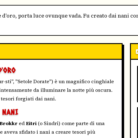
le d'oro, porta luce ovunque vada. Fu creato dai nani c
D'ORO
-sti", "Setole Dorate") è un magnifico cinghiale
 intensamente da illuminare la notte più oscura.
 tesori forgiati dai nani.
I NANI
Brokkr
ed
Eitri
(o Sindri) come parte di una
re aveva sfidato i nani a creare tesori più