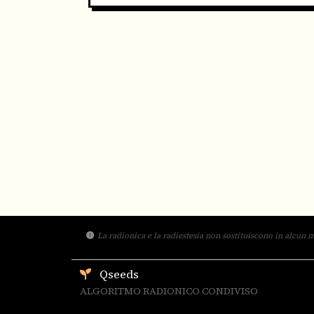
La radionica e la radiestesia non sostituiscono in alcun m
Qseeds
ALGORITMO RADIONICO CONDIVISO