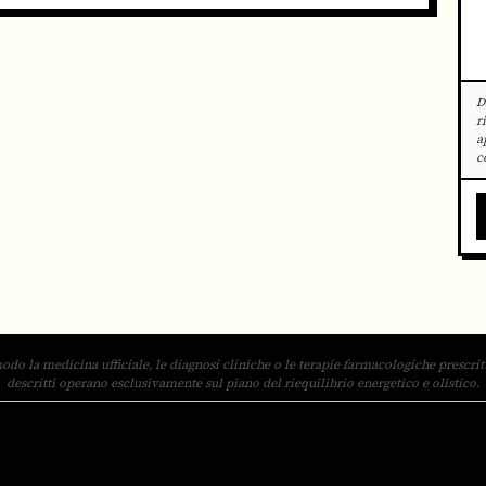
D
r
a
c
odo la medicina ufficiale, le diagnosi cliniche o le terapie farmacologiche prescritte
descritti operano esclusivamente sul piano del riequilibrio energetico e olistico.