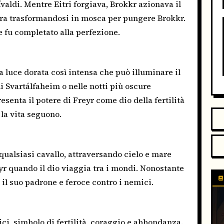
 Ívaldi. Mentre Eitri forgiava, Brokkr azionava il
pera trasformandosi in mosca per pungere Brokkr.
e fu completato alla perfezione.
na luce dorata così intensa che può illuminare il
i Svartálfaheim o nelle notti più oscure
esenta il potere di Freyr come dio della fertilità
e la vita seguono.
qualsiasi cavallo, attraversando cielo e mare
eyr quando il dio viaggia tra i mondi. Nonostante
n il suo padrone e feroce contro i nemici.
ici, simbolo di fertilità, coraggio e abbondanza.