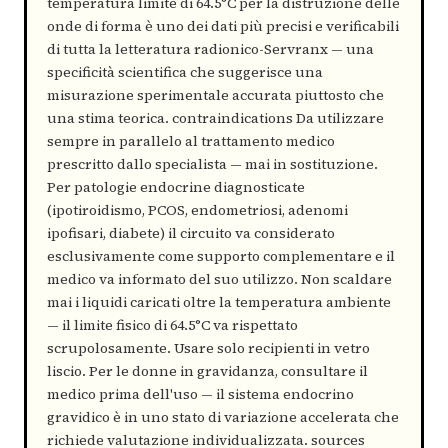
temperatura limite di 64.5°C per la distruzione delle
onde di forma è uno dei dati più precisi e verificabili
di tutta la letteratura radionico-Servranx — una
specificità scientifica che suggerisce una
misurazione sperimentale accurata piuttosto che
una stima teorica. contraindications Da utilizzare
sempre in parallelo al trattamento medico
prescritto dallo specialista — mai in sostituzione.
Per patologie endocrine diagnosticate
(ipotiroidismo, PCOS, endometriosi, adenomi
ipofisari, diabete) il circuito va considerato
esclusivamente come supporto complementare e il
medico va informato del suo utilizzo. Non scaldare
mai i liquidi caricati oltre la temperatura ambiente
— il limite fisico di 64.5°C va rispettato
scrupolosamente. Usare solo recipienti in vetro
liscio. Per le donne in gravidanza, consultare il
medico prima dell'uso — il sistema endocrino
gravidico è in uno stato di variazione accelerata che
richiede valutazione individualizzata. sources