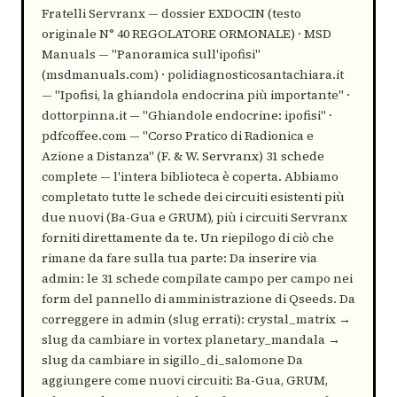
Fratelli Servranx — dossier EXDOCIN (testo
originale N° 40 REGOLATORE ORMONALE) · MSD
Manuals — "Panoramica sull'ipofisi"
(msdmanuals.com) · polidiagnosticosantachiara.it
— "Ipofisi, la ghiandola endocrina più importante" ·
dottorpinna.it — "Ghiandole endocrine: ipofisi" ·
pdfcoffee.com — "Corso Pratico di Radionica e
Azione a Distanza" (F. & W. Servranx) 31 schede
complete — l'intera biblioteca è coperta. Abbiamo
completato tutte le schede dei circuiti esistenti più
due nuovi (Ba-Gua e GRUM), più i circuiti Servranx
forniti direttamente da te. Un riepilogo di ciò che
rimane da fare sulla tua parte: Da inserire via
admin: le 31 schede compilate campo per campo nei
form del pannello di amministrazione di Qseeds. Da
correggere in admin (slug errati): crystal_matrix →
slug da cambiare in vortex planetary_mandala →
slug da cambiare in sigillo_di_salomone Da
aggiungere come nuovi circuiti: Ba-Gua, GRUM,