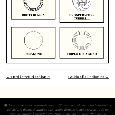
RUOTA RUNICA
PROSPERATORE
TURBILL...
DECAGONO
TRIPLO DECAGONO
← Tutti i circuiti radionici
Guida alla Radionica →
La radionica e la radiestesia non sostituiscono in alcun modo la medicina
ufficiale, le diagnosi cliniche o le terapie farmacologiche prescritte da un
medico curante. I circuiti e i trattamenti digitali qui descritti operano