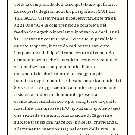
volta la complessità dell'asse ipotalamo-ipofisario.
La scoperta degli ormoni tropici ipofisari (FSH, LH,
TSH, ACTH, GH) avvenne progressivamente tra gli
anni '30 e '50, e la comprensione completa del
feedback negativo ipotalamo-ipofisario è degli anni
'60. I Servranx costruirono il circuito in parallelo a
queste scoperte, intuendo radioestesicamente
l'importanza dell'ipofisi come centro di comando
ormonale prima che la medicina convenzionale lo
sistematizzasse completamente. Il fatto
documentato che le donne ne traggano più
beneficio degli uomini — rilevato empiricamente dai
Servranx — è oggi scientificamente comprensibile:
il sistema endocrino femminile presenta
oscillazioni cicliche molto più complesse di quello
maschile, con un asse HPO (ipotalamo-ipofisi-ovaie)
che richiede una sincronizzazione di 28 giorni e
subisce transizioni maggiori (pubertà, gravidanza,
allattamento, menopausa) nel corso della vita. La