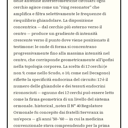
delle antenne interferometriche circolari: ogni
cerchio agisce come un "ring resonator" che
amplifica e filtra selettivamente le frequenze di
riequilibrio ghiandolare. La disposizione
concentrica — dal cerchio più esterno verso il
centro — produce un gradiente di intensità
crescente verso il punto dove viene posizionato il
testimone: le onde di forma si concentrano
progressivamente fino alla massima intensità nel
centro, che corrisponde geometricamente all'ipofisi
nella topologia corporea. La scelta di 12 cerchi (e
non 9, come nello Scudo, o 10, come nel Decagono)
riflette la specificità endocrina del circuito: 12 è il
numero delle ghiandole e dei tessuti endocrini
riconosciuti — ognuno dei 12 cerchi può essere letto
come la firma geometrica di un livello del sistema
ormonale. historical_notes Il N° 40 Regolatore
Ormonale fu concepito dai fratelli Servranx in
un'epoca — gli anni '50–'60 — in cui la medicina
convenzionale stava comprendendo per la prima