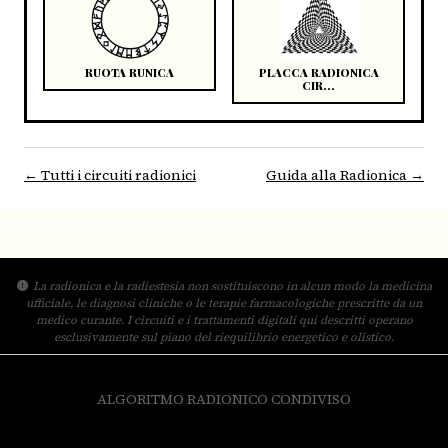
RUOTA RUNICA
PLACCA RADIONICA
CIR...
← Tutti i circuiti radionici
Guida alla Radionica →
La radionica e la radiestesia non sostituiscono in alcun modo la medicina
ufficiale, le diagnosi cliniche o le terapie farmacologiche prescritte da un
medico curante. I circuiti e i trattamenti digitali qui descritti operano
esclusivamente sul piano del riequilibrio energetico e olistico.
Qseeds
ALGORITMO RADIONICO CONDIVISO
© 2026 Qseeds - Tutti i diritti riservati.