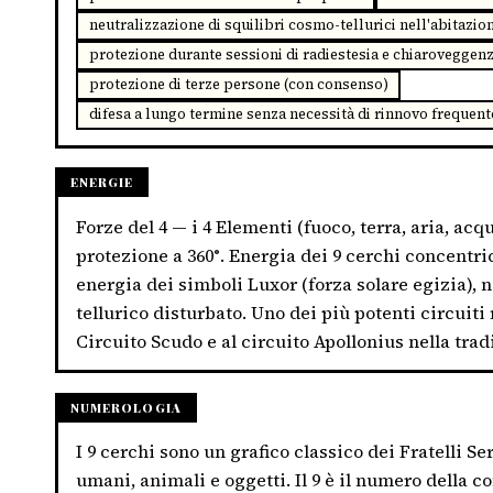
neutralizzazione di squilibri cosmo-tellurici nell'abitazio
protezione durante sessioni di radiestesia e chiaroveggenza
protezione di terze persone (con consenso)
difesa a lungo termine senza necessità di rinnovo frequent
ENERGIE
Forze del 4 — i 4 Elementi (fuoco, terra, aria, acq
protezione a 360°. Energia dei 9 cerchi concentri
energia dei simboli Luxor (forza solare egizia),
tellurico disturbato. Uno dei più potenti circuiti
Circuito Scudo e al circuito Apollonius nella trad
NUMEROLOGIA
I 9 cerchi sono un grafico classico dei Fratelli S
umani, animali e oggetti. Il 9 è il numero della