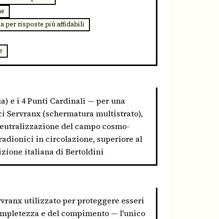
ne
 per risposte più affidabili
e
ua) e i 4 Punti Cardinali — per una
ci Servranx (schermatura multistrato),
 neutralizzazione del campo cosmo-
 radionici in circolazione, superiore al
izione italiana di Bertoldini
ervranx utilizzato per proteggere esseri
 completezza e del compimento — l'unico