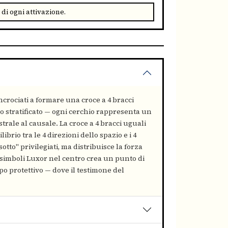
di ogni attivazione.
ncrociati a formare una croce a 4 bracci
o stratificato — ogni cerchio rappresenta un
'astrale al causale. La croce a 4 bracci uguali
ibrio tra le 4 direzioni dello spazio e i 4
to" privilegiati, ma distribuisce la forza
 simboli Luxor nel centro crea un punto di
o protettivo — dove il testimone del