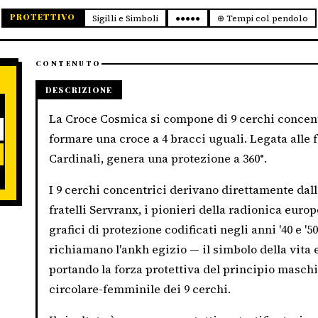
PROTETTIVO
Sigilli e Simboli
●●●●●
⊕ Tempi col pendolo
CONTENUTO
DESCRIZIONE
La Croce Cosmica si compone di 9 cerchi concentr
formare una croce a 4 bracci uguali. Legata alle fo
Cardinali, genera una protezione a 360°.
I 9 cerchi concentrici derivano direttamente dal
fratelli Servranx, i pionieri della radionica europ
grafici di protezione codificati negli anni '40 e '5
richiamano l'ankh egizio — il simbolo della vita 
portando la forza protettiva del principio maschil
circolare-femminile dei 9 cerchi.