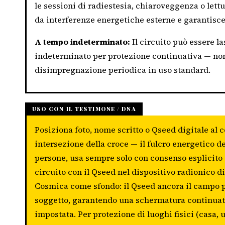
le sessioni di radiestesia, chiaroveggenza o lett
da interferenze energetiche esterne e garantisce r
A tempo indeterminato:
Il circuito può essere l
indeterminato per protezione continuativa — non
disimpregnazione periodica in uso standard.
USO CON IL TESTIMONE / DNA
Posiziona foto, nome scritto o Qseed digitale al c
intersezione della croce — il fulcro energetico d
persone, usa sempre solo con consenso esplicito de
circuito con il Qseed nel dispositivo radionico 
Cosmica come sfondo: il Qseed ancora il campo pr
soggetto, garantendo una schermatura continuativ
impostata. Per protezione di luoghi fisici (casa, u