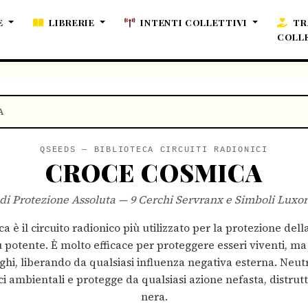
E
LIBRERIE
INTENTI COLLETTIVI
TR
COLL
A
QSEEDS — BIBLIOTECA CIRCUITI RADIONICI
CROCE COSMICA
 di Protezione Assoluta — 9 Cerchi Servranx e Simboli Luxor
 è il circuito radionico più utilizzato per la protezione del
ù potente. È molto efficace per proteggere esseri viventi, m
ghi, liberando da qualsiasi influenza negativa esterna. Neutr
i ambientali e protegge da qualsiasi azione nefasta, distrut
nera.