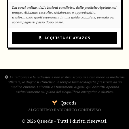
Dai corsi online, dalle lezioni condivise, dalle pratiche ripetute nel
tempo. Abbiamo raccolto, rielaborato e approfondito,
trasformando quell'esperienza in una guida completa, pensata per
accompagnarti passo dopo passo.
ACQUISTA SU AMAZON
La radionica e la radiestesia non sostituiscono in alcun modo la medicina
ufficiale, le diagnosi cliniche o le terapie farmacologiche prescritte da un
medico curante. I circuiti e i trattamenti digitali qui descritti operano
esclusivamente sul piano del riequilibrio energetico e olistico.
Qseeds
ALGORITMO RADIONICO CONDIVISO
© 2026 Qseeds - Tutti i diritti riservati.