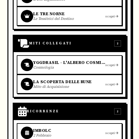
LE TRE NORNE
scopri
Le Tessitrici del Destino
MITI COLLEGATI
2
YGGDRASIL - L'ALBERO COSMICO
scopri
Cosmologia
LA SCOPERTA DELLE RUNE
scopri
Mito di Acquisizione
RICORRENZE
2
IMBOLC
scopri
2 Febbraio