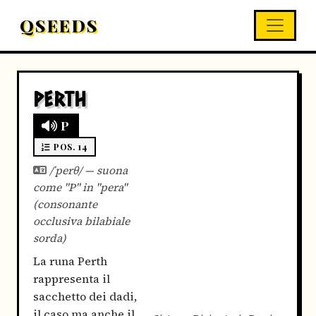
QSEEDS
PERTH
P
POS. 14
/ˈperθ/ — suona
come "P" in "pera"
(consonante
occlusiva bilabiale
sorda)
La runa Perth
rappresenta il
sacchetto dei dadi,
il caso ma anche il