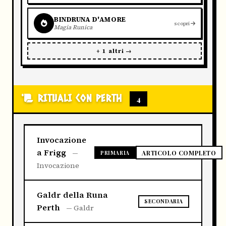
BINDRUNA D'AMORE
scopri
Magia Runica
+ 1 altri →
RITUALI CON PERTH
4
Invocazione
a Frigg
—
ARTICOLO COMPLETO
PRIMARIA
Invocazione
Galdr della Runa
SECONDARIA
Perth
— Galdr