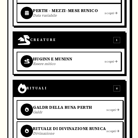
PERTH - MEZZI-MESE RUNICO
scopri
Data variabile
CREATURE
1
HUGINN E MUNINN
scopri
Essere mitico
RITUALI
4
GALDR DELLA RUNA PERTH
scopri
Galdr
RITUALE DI DIVINAZIONE RUNICA
scopri
Divinazione