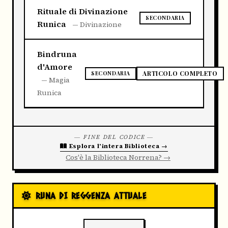
Rituale di Divinazione
SECONDARIA
Runica
— Divinazione
Bindruna
d'Amore
ARTICOLO COMPLETO
SECONDARIA
— Magia
Runica
― FINE DEL CODICE ―
Esplora l'intera Biblioteca →
Cos'è la Biblioteca Norrena? →
RUNA DI REGGENZA ATTUALE