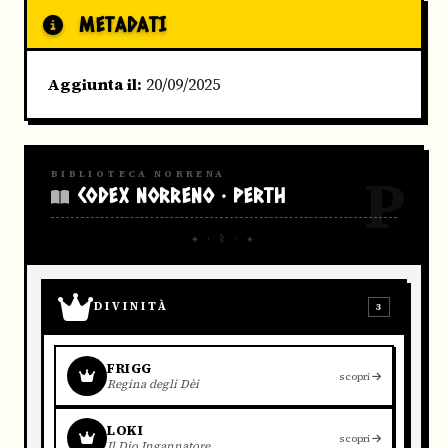
METADATI
Aggiunta il:
20/09/2025
P
BIBLIOTECA NORRENA
CODEX NORRENO · PERTH
◈ · ᚱ · ◈
DIVINITÀ
3
FRIGG
scopri
Regina degli Dèi
LOKI
scopri
Il Dio Ingannatore