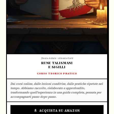
Jlenia Adain · Alessia Gatti
RUNE TALISMANI
E SIGILLI
CORSO TEORICO PRATICO
Dai corsi online, dalle lezioni condivise, dalle pratiche ripetute nel
tempo. Abbiamo raccolto, rielaborato e approfondito,
trasformando quell'esperienza in una guida completa, pensata per
accompagnarti passo dopo passo.
ACQUISTA SU AMAZON