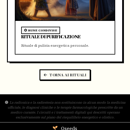
RUNE CONDIVISE
RITUALE DI PURIFICAZIONE
Rituale di pulizia energetica personale.
TORNA AI RITUALI
La radionica e la radiestesia non sostituiscono in alcun modo la medicina
ufficiale, le diagnosi cliniche o le terapie farmacologiche prescritte da un
medico curante. I circuiti e i trattamenti digitali qui descritti operano
esclusivamente sul piano del riequilibrio energetico e olistico.
Qseeds