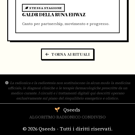
STESSA STAGIONE
GALDR DELLA RUNA EHWAZ
Canto per partnership, movimento e progresso.
TORNA AI RITUALI
La radionica e la radiestesia non sostituiscono in alcun modo la medicina
ufficiale, le diagnosi cliniche o le terapie farmacologiche prescritte da un
medico curante. I circuiti e i trattamenti digitali qui descritti operano
esclusivamente sul piano del riequilibrio energetico e olistico.
Qseeds
ALGORITMO RADIONICO CONDIVISO
© 2026 Qseeds - Tutti i diritti riservati.