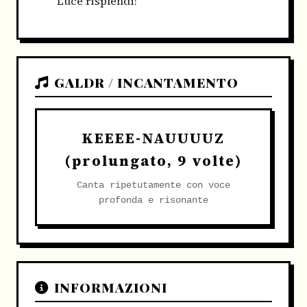
Luce risplendi!"
GALDR / INCANTAMENTO
KEEEE-NAUUUUZ
(prolungato, 9 volte)
Canta ripetutamente con voce
profonda e risonante
INFORMAZIONI