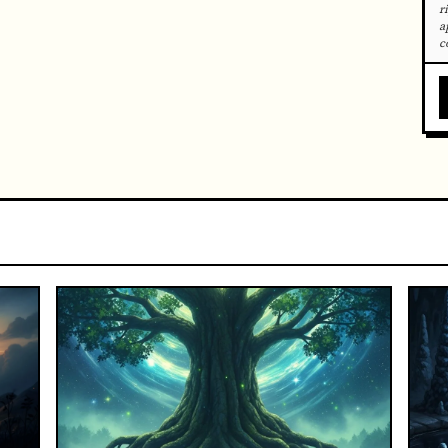
r
a
c