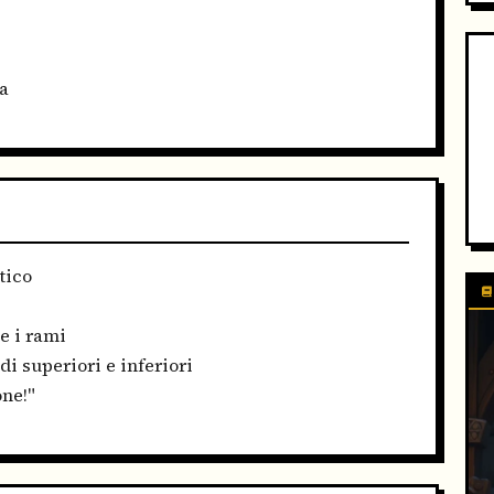
a
tico
e i rami
i superiori e inferiori
ne!"