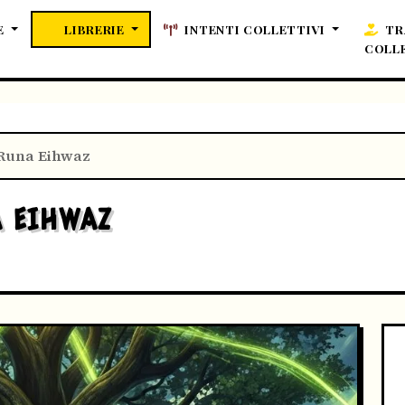
E
LIBRERIE
INTENTI COLLETTIVI
TR
COLL
 Runa Eihwaz
A EIHWAZ