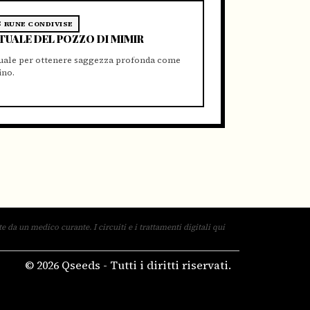
RUNE CONDIVISE
TUALE DEL POZZO DI MIMIR
tuale per ottenere saggezza profonda come
ino.
 da un medico curante. I circuiti e i trattamenti digitali qui
© 2026 Qseeds - Tutti i diritti riservati.