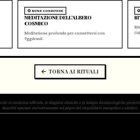
RUNE CONDIVISE
MEDITAZIONE DELL'ALBERO
RI
COSMICO
Ri
Od
Meditazione profonda per connettersi con
Yggdrasil.
TORNA AI RITUALI
odo la medicina ufficiale, le diagnosi cliniche o le terapie farmacologiche prescritte
descritti operano esclusivamente sul piano del riequilibrio energetico e olistico.