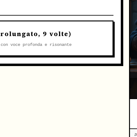
O
rolungato, 9 volte)
 con voce profonda e risonante
D