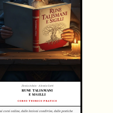
Jlenia Adain · Alessia Gatti
RUNE TALISMANI
E SIGILLI
CORSO TEORICO PRATICO
ai corsi online, dalle lezioni condivise, dalle pratiche