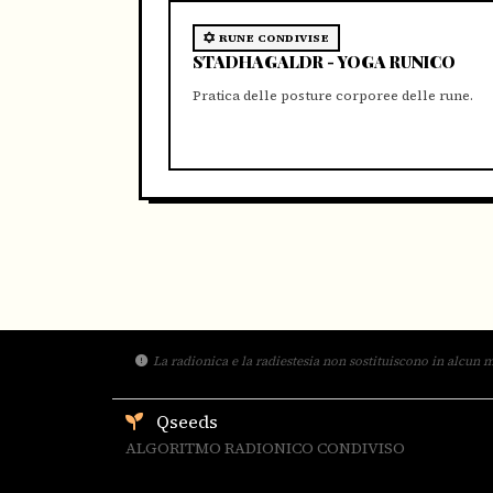
RUNE CONDIVISE
STADHAGALDR - YOGA RUNICO
Pratica delle posture corporee delle rune.
La radionica e la radiestesia non sostituiscono in alcun m
Qseeds
ALGORITMO RADIONICO CONDIVISO