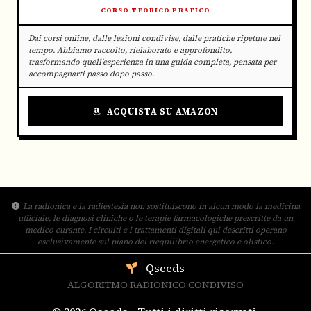
CORSO TEORICO PRATICO
Dai corsi online, dalle lezioni condivise, dalle pratiche ripetute nel
tempo. Abbiamo raccolto, rielaborato e approfondito,
trasformando quell'esperienza in una guida completa, pensata per
accompagnarti passo dopo passo.
ACQUISTA SU AMAZON
La radionica e la radiestesia non sostituiscono in alcun modo la medicina
ufficiale, le diagnosi cliniche o le terapie farmacologiche prescritte da un
medico curante. I circuiti e i trattamenti digitali qui descritti operano
esclusivamente sul piano del riequilibrio energetico e olistico.
Qseeds
ALGORITMO RADIONICO CONDIVISO