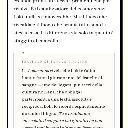
creando prima lui stesso i problemi che poi
risolve. È il catalizzatore del cosmo: senza
Loki, nulla si muoverebbe. Ma il fuoco che
riscalda e il fuoco che brucia tutto sono la
stessa cosa. La differenza sta solo in quanto è
sfuggito al controllo.
FRATELLO DI SANGUE DI ODINO
La
Lokasenna
rivela che Loki e Odino
hanno fatto il giuramento del fratello di
sangue — uno dei legami più sacri della
cultura norrena, che obbliga i
partecipanti a una lealtà assoluta e
reciproca. Loki lo ricorda esplicitamente
durante il litigio:
"Tu e io abbiamo
mescolato il sangue e hai giurato che non
avresti mai bevuto l'ale se non fosse stato