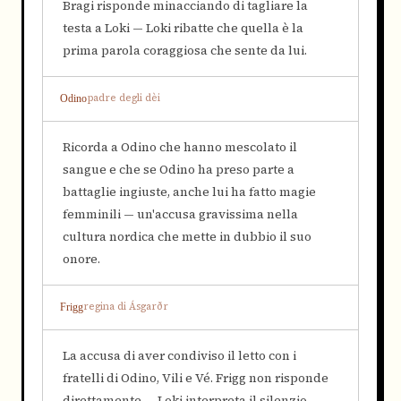
Bragi risponde minacciando di tagliare la
testa a Loki — Loki ribatte che quella è la
prima parola coraggiosa che sente da lui.
padre degli dèi
Odino
Ricorda a Odino che hanno mescolato il
sangue e che se Odino ha preso parte a
battaglie ingiuste, anche lui ha fatto magie
femminili — un'accusa gravissima nella
cultura nordica che mette in dubbio il suo
onore.
regina di Ásgarðr
Frigg
La accusa di aver condiviso il letto con i
fratelli di Odino, Vili e Vé. Frigg non risponde
direttamente — Loki interpreta il silenzio