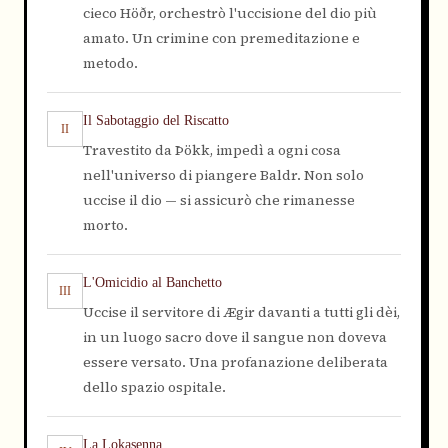
cieco Höðr, orchestrò l'uccisione del dio più
amato. Un crimine con premeditazione e
metodo.
Il Sabotaggio del Riscatto
II
Travestito da Þökk, impedì a ogni cosa
nell'universo di piangere Baldr. Non solo
uccise il dio — si assicurò che rimanesse
morto.
L'Omicidio al Banchetto
III
Uccise il servitore di Ægir davanti a tutti gli dèi,
in un luogo sacro dove il sangue non doveva
essere versato. Una profanazione deliberata
dello spazio ospitale.
La Lokasenna