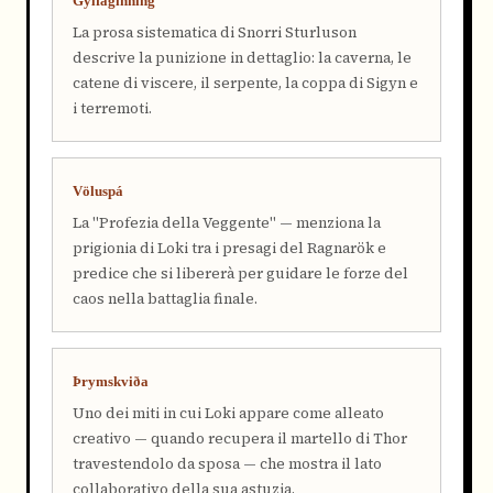
Gylfaginning
La prosa sistematica di Snorri Sturluson
descrive la punizione in dettaglio: la caverna, le
catene di viscere, il serpente, la coppa di Sigyn e
i terremoti.
Völuspá
La "Profezia della Veggente" — menziona la
prigionia di Loki tra i presagi del Ragnarök e
predice che si libererà per guidare le forze del
caos nella battaglia finale.
Þrymskviða
Uno dei miti in cui Loki appare come alleato
creativo — quando recupera il martello di Thor
travestendolo da sposa — che mostra il lato
collaborativo della sua astuzia.