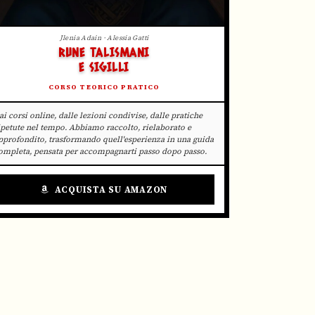
Jlenia Adain · Alessia Gatti
RUNE TALISMANI
E SIGILLI
CORSO TEORICO PRATICO
ai corsi online, dalle lezioni condivise, dalle pratiche
ipetute nel tempo. Abbiamo raccolto, rielaborato e
pprofondito, trasformando quell'esperienza in una guida
ompleta, pensata per accompagnarti passo dopo passo.
ACQUISTA SU AMAZON