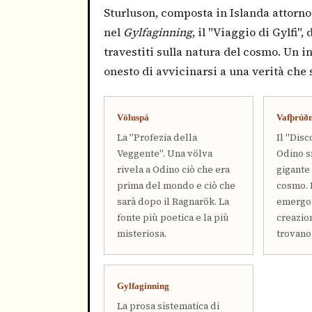
Sturluson, composta in Islanda attorno 
nel
Gylfaginning
, il "Viaggio di Gylfi"
travestiti sulla natura del cosmo. Un 
onesto di avvicinarsi a una verità che 
Völuspá
Vafþrúð
La "Profezia della
Il "Disc
Veggente". Una völva
Odino sf
rivela a Odino ciò che era
gigante
prima del mondo e ciò che
cosmo. 
sarà dopo il Ragnarök. La
emergon
fonte più poetica e la più
creazio
misteriosa.
trovano
Gylfaginning
La prosa sistematica di