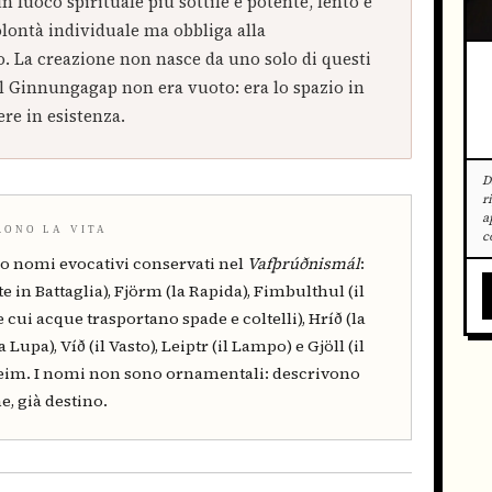
un fuoco spirituale più sottile e potente, lento e
olontà individuale ma obbliga alla
. La creazione non nasce da uno solo di questi
 Il Ginnungagap non era vuoto: era lo spazio in
re in esistenza.
D
r
a
RONO LA VITA
c
o nomi evocativi conservati nel
Vafþrúðnismál
:
e in Battaglia), Fjörm (la Rapida), Fimbulthul (il
 cui acque trasportano spade e coltelli), Hríð (la
a Lupa), Víð (il Vasto), Leiptr (il Lampo) e Gjöll (il
lheim. I nomi non sono ornamentali: descrivono
e, già destino.