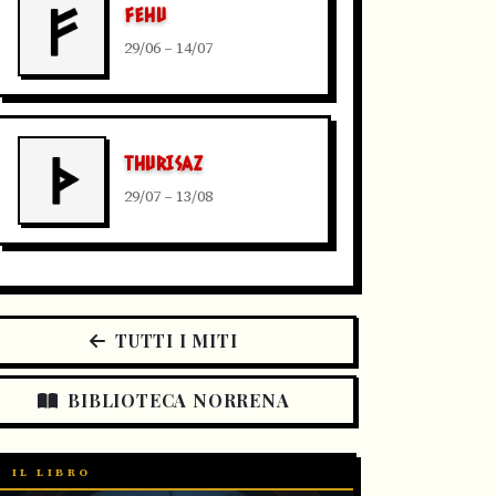
FEHU
29/06 – 14/07
THURISAZ
29/07 – 13/08
TUTTI I MITI
BIBLIOTECA NORRENA
IL LIBRO