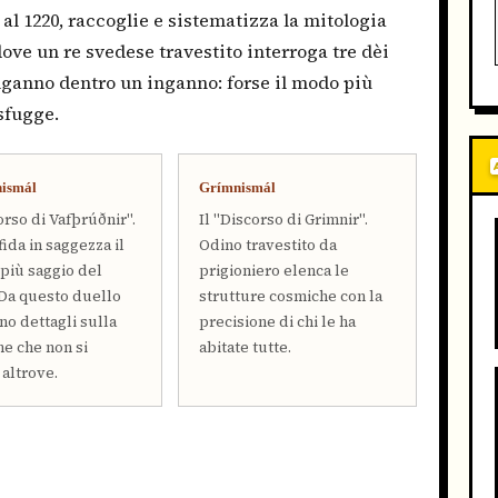
al 1220, raccoglie e sistematizza la mitologia
, dove un re svedese travestito interroga tre dèi
inganno dentro un inganno: forse il modo più
sfugge.
nismál
Grímnismál
orso di Vafþrúðnir".
Il "Discorso di Grimnir".
ida in saggezza il
Odino travestito da
 più saggio del
prigioniero elenca le
Da questo duello
strutture cosmiche con la
o dettagli sulla
precisione di chi le ha
ne che non si
abitate tutte.
 altrove.