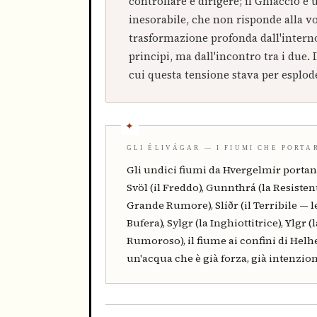
controllare e dirigere; il Ghiaccio è 
inesorabile, che non risponde alla v
trasformazione profonda dall'interno
principi, ma dall'incontro tra i due.
cui questa tensione stava per esplode
GLI ÉLIVÁGAR — I FIUMI CHE PORTA
Gli undici fiumi da Hvergelmir portan
Svöl (il Freddo), Gunnthrá (la Resistent
Grande Rumore), Slíðr (il Terribile — le
Bufera), Sylgr (la Inghiottitrice), Ylgr (l
Rumoroso), il fiume ai confini di He
un'acqua che è già forza, già intenzion