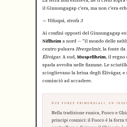
il Ginnungagap c'era, ma non c'era erb
— Völuspá, strofa 3
Ai confini opposti del Ginnungagap esis
Niflheim
a nord — "il mondo delle nebbi
centro pulsava
Hvergelmir
, la fonte d
Élivágar
. A sud,
Muspellheim
, il regn
spada avvolta nelle fiamme. Le scinti
scioglievano la brina degli Élivágar, e
cominciò ad accadere.
DUE FORZE PRIMORDIALI, UN INS
Nella tradizione runica, Fuoco e Ghi
principi cosmici: il Fuoco è la forz