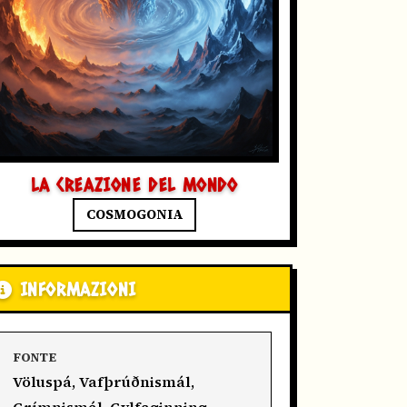
LA CREAZIONE DEL MONDO
COSMOGONIA
INFORMAZIONI
FONTE
Völuspá, Vafþrúðnismál,