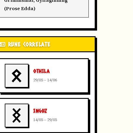
Grímnismál, Gylfaginning
(Prose Edda)
RUNE CORRELATE
OTHILA
29/05 – 14/06
INGUZ
14/05 – 29/05