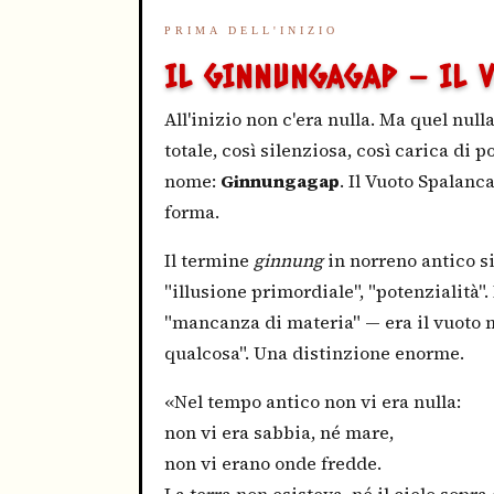
PRIMA DELL'INIZIO
IL GINNUNGAGAP — IL V
All'inizio non c'era nulla. Ma quel nul
totale, così silenziosa, così carica di 
nome:
Ginnungagap
. Il Vuoto Spalanc
forma.
Il termine
ginnung
in norreno antico s
"illusione primordiale", "potenzialità"
"mancanza di materia" — era il vuoto n
qualcosa". Una distinzione enorme.
«Nel tempo antico non vi era nulla:
non vi era sabbia, né mare,
non vi erano onde fredde.
La terra non esisteva, né il cielo sopra 