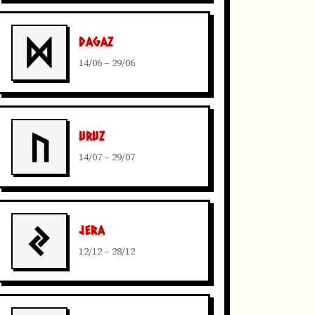
DAGAZ
14/06 – 29/06
URUZ
14/07 – 29/07
JERA
12/12 – 28/12