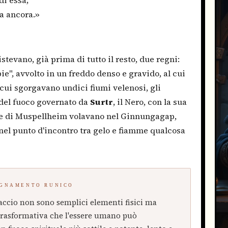
a ancora.»
tevano, già prima di tutto il resto, due regni:
e", avvolto in un freddo denso e gravido, al cui
a cui sgorgavano undici fiumi velenosi, gli
o del fuoco governato da
Surtr
, il Nero, con la sua
lle di Muspellheim volavano nel Ginnungagap,
 nel punto d'incontro tra gelo e fiamme qualcosa
EGNAMENTO RUNICO
accio non sono semplici elementi fisici ma
a trasformativa che l'essere umano può