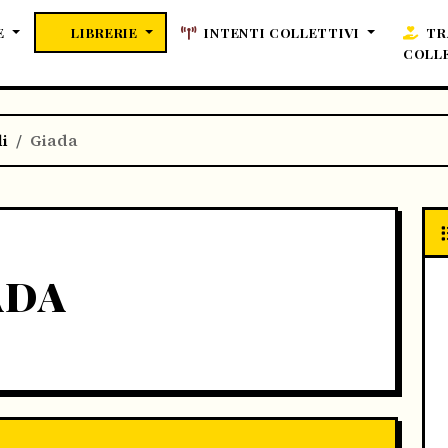
E
LIBRERIE
INTENTI COLLETTIVI
TR
COLL
li
Giada
ADA