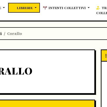
E
LIBRERIE
INTENTI COLLETTIVI
TR
COLL
li
Corallo
RALLO