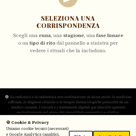
SELEZIONA UNA
CORRISPONDENZA
Scegli una
runa
, una
stagione
, una
fase lunare
o un
tipo di rito
dal pannello a sinistra per
vedere i rituali che la includono.
La radionica e la radiestesia non sostituiscono in alcun modo la medicina
ufficiale, le diagnosi cliniche o le terapie farmacologiche prescritte da un
medico curante. I circuiti e i trattamenti digitali qui descritti operano
esclusivamente sul piano del riequilibrio energetico e olistico.
🍪 Cookie & Privacy
Qseeds
Usiamo cookie tecnici (necessari)
ALGORITMO RADIONICO CONDIVISO
e Google Analytics (analitici,