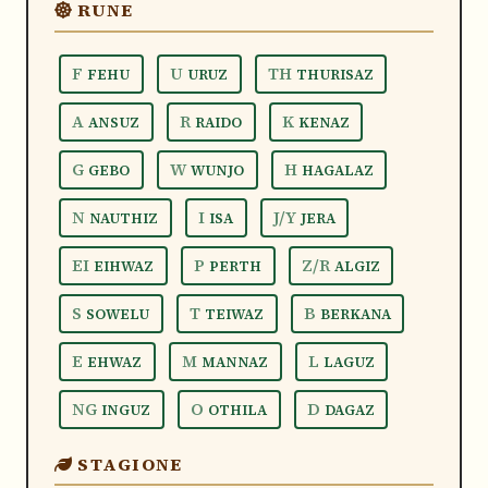
RUNE
F
U
TH
FEHU
URUZ
THURISAZ
A
R
K
ANSUZ
RAIDO
KENAZ
G
W
H
GEBO
WUNJO
HAGALAZ
N
I
J/Y
NAUTHIZ
ISA
JERA
EI
P
Z/R
EIHWAZ
PERTH
ALGIZ
S
T
B
SOWELU
TEIWAZ
BERKANA
E
M
L
EHWAZ
MANNAZ
LAGUZ
NG
O
D
INGUZ
OTHILA
DAGAZ
STAGIONE